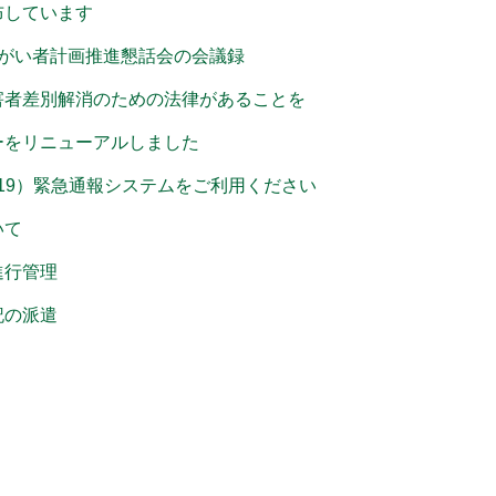
布しています
障がい者計画推進懇話会の会議録
害者差別解消のための法律があることを
ーをリニューアルしました
ト119）緊急通報システムをご利用ください
いて
進行管理
記の派遣