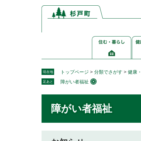
ペ
メ
ー
ニ
ジ
ュ
の
ー
先
を
住
健
頭
飛
む・
康
で
ば
暮
介
す。
し
ら
護
て
し
福
本
トップページ
>
分類でさがす
>
健康
現在地
祉
文
障がい者福祉
足あと
へ
本
文
障がい者福祉