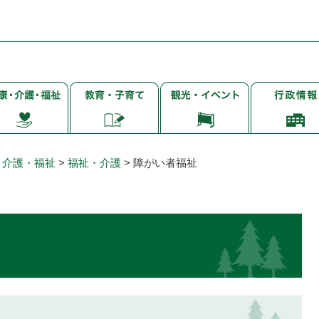
子
観
行
・
育
光・
政
て・
イ
情
・
就
ベ
報
学・
ン
・介護・福祉
>
福祉・介護
>
障がい者福祉
教
ト
育