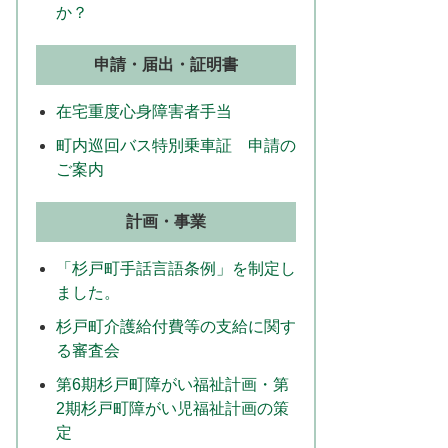
か？
申請・届出・証明書
在宅重度心身障害者手当
町内巡回バス特別乗車証 申請の
ご案内
計画・事業
「杉戸町手話言語条例」を制定し
ました。
杉戸町介護給付費等の支給に関す
る審査会
第6期杉戸町障がい福祉計画・第
2期杉戸町障がい児福祉計画の策
定