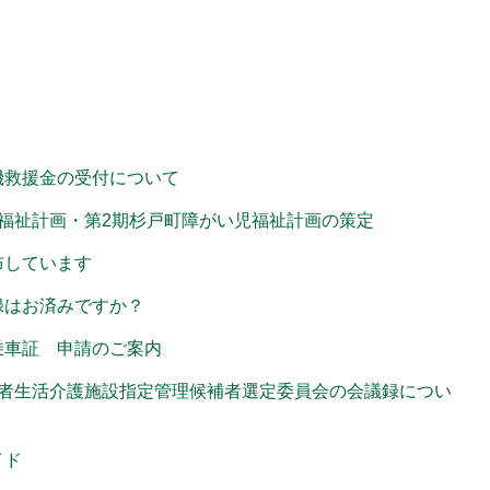
機救援金の受付について
福祉計画・第2期杉戸町障がい児福祉計画の策定
布しています
録はお済みですか？
乗車証 申請のご案内
い者生活介護施設指定管理候補者選定委員会の会議録につい
イド