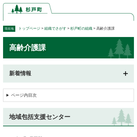
ペ
メ
ー
ニ
ジ
ュ
の
ー
先
を
トップページ
>
組織でさがす
>
杉戸町の組織
>
高齢介護課
現在地
頭
飛
本
で
ば
高齢介護課
文
す。
し
て
本
文
新着情報
へ
ページ内目次
地域包括支援センター